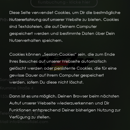
Kursbuchung - klicke hier
Diese Seite verwendet Cookies, um Dir die bestmögliche
Nutzererfahrung auf unserer Website zu bieten. Cookies
Präventionsstudio FoodFidel
sind Textdateien, die auf Deinem Computer
gespeichert werden und bestimmte Daten über Dein
Nutzerverhalten speichern.
Cookies können „Session-Cookies“ sein, die zum Ende
Ihres Besuches auf unserer Webseite automatisch
gelöscht werden oder persistente Cookies, die für eine
gewisse Dauer auf ihrem Computer gespeichert
Sandra Grötzsch
werden, sofern Du diese nicht löschst.
Krumme Straße 4
Dann ist es uns möglich, Deinen Browser beim nächsten
15366 Hoppegarten OT Hönow
Aufruf unserer Webseite wiederzuerkennen und Dir
Funktionen entsprechend Deiner bisherigen Nutzung zur
Telefon
0172 169 87 43
Verfügung zu stellen.
Mail info@foodfidel.com