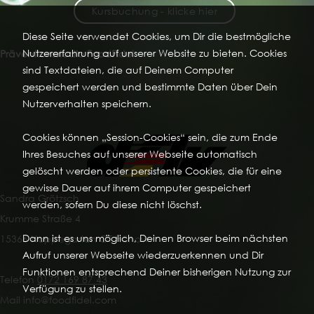
Kursbuchung - klicke hier
Diese Seite verwendet Cookies, um Dir die bestmögliche
Nutzererfahrung auf unserer Website zu bieten. Cookies
Präventionsstudio FoodFidel
sind Textdateien, die auf Deinem Computer
gespeichert werden und bestimmte Daten über Dein
Nutzerverhalten speichern.
Cookies können „Session-Cookies“ sein, die zum Ende
Ihres Besuches auf unserer Webseite automatisch
gelöscht werden oder persistente Cookies, die für eine
gewisse Dauer auf ihrem Computer gespeichert
Sandra Grötzsch
werden, sofern Du diese nicht löschst.
Krumme Straße 4
Dann ist es uns möglich, Deinen Browser beim nächsten
15366 Hoppegarten OT Hönow
Aufruf unserer Webseite wiederzuerkennen und Dir
Funktionen entsprechend Deiner bisherigen Nutzung zur
Telefon
0172 169 87 43
Verfügung zu stellen.
Mail info@foodfidel.com