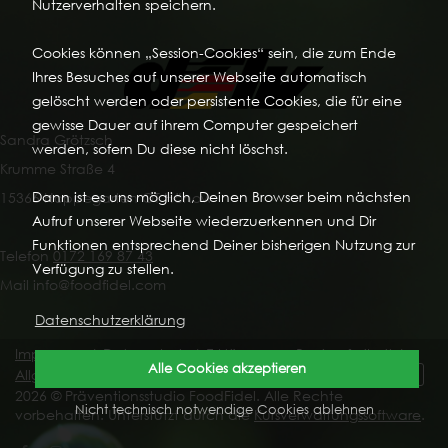
Nutzerverhalten speichern.
Cookies können „Session-Cookies“ sein, die zum Ende
Ihres Besuches auf unserer Webseite automatisch
gelöscht werden oder persistente Cookies, die für eine
gewisse Dauer auf ihrem Computer gespeichert
Sandra Grötzsch
werden, sofern Du diese nicht löschst.
Krumme Straße 4
Dann ist es uns möglich, Deinen Browser beim nächsten
15366 Hoppegarten OT Hönow
Aufruf unserer Webseite wiederzuerkennen und Dir
Funktionen entsprechend Deiner bisherigen Nutzung zur
Telefon
0172 169 87 43
Verfügung zu stellen.
Mail info@foodfidel.com
Datenschutzerklärung
Impressum
|
Datenschutz
|
Erklärung zur Barrierefreiheit
|
Alle Cookies akzeptieren
Allgemeine Geschäftsbedingungen
|
Vertrag widerrufen
2026 © Präventionsstudio FoodFidel. Alle Rechte
Nicht technisch notwendige Cookies ablehnen
vorbehalten. Unterstützt durch die
Kursverwaltungssoftware
.