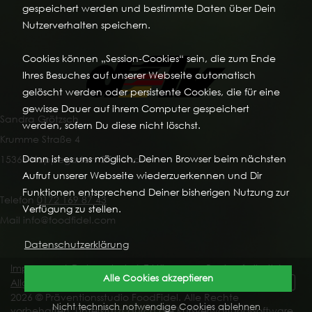
gespeichert werden und bestimmte Daten über Dein
Nutzerverhalten speichern.
Cookies können „Session-Cookies“ sein, die zum Ende
Ihres Besuches auf unserer Webseite automatisch
gelöscht werden oder persistente Cookies, die für eine
gewisse Dauer auf ihrem Computer gespeichert
Sandra Grötzsch
werden, sofern Du diese nicht löschst.
Krumme Straße 4
Dann ist es uns möglich, Deinen Browser beim nächsten
15366 Hoppegarten OT Hönow
Aufruf unserer Webseite wiederzuerkennen und Dir
Funktionen entsprechend Deiner bisherigen Nutzung zur
Telefon
0172 169 87 43
Verfügung zu stellen.
Mail info@foodfidel.com
Datenschutzerklärung
Impressum
|
Datenschutz
|
Erklärung zur Barrierefreiheit
|
Alle Cookies akzeptieren
Allgemeine Geschäftsbedingungen
|
Vertrag widerrufen
2026 © Präventionsstudio FoodFidel. Alle Rechte
Nicht technisch notwendige Cookies ablehnen
vorbehalten. Unterstützt durch die
Kursverwaltungssoftware
.